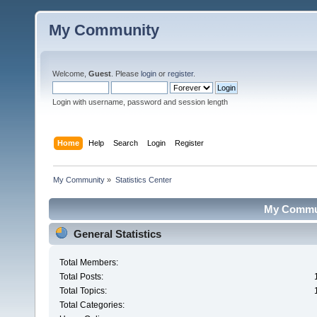
My Community
Welcome,
Guest
. Please
login
or
register
.
Login with username, password and session length
Home
Help
Search
Login
Register
My Community
»
Statistics Center
My Communi
General Statistics
Total Members:
Total Posts:
Total Topics:
Total Categories: