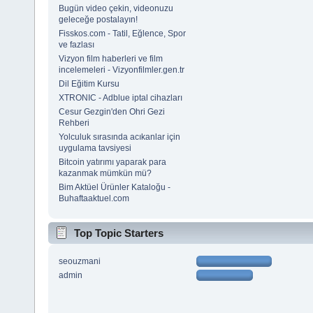
Bugün video çekin, videonuzu
geleceğe postalayın!
Fisskos.com - Tatil, Eğlence, Spor
ve fazlası
Vizyon film haberleri ve film
incelemeleri - Vizyonfilmler.gen.tr
Dil Eğitim Kursu
XTRONIC - Adblue iptal cihazları
Cesur Gezgin'den Ohri Gezi
Rehberi
Yolculuk sırasında acıkanlar için
uygulama tavsiyesi
Bitcoin yatırımı yaparak para
kazanmak mümkün mü?
Bim Aktüel Ürünler Kataloğu -
Buhaftaaktuel.com
Top Topic Starters
seouzmani
admin