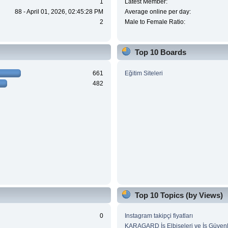
1
Latest Member:
88 - April 01, 2026, 02:45:28 PM
Average online per day:
2
Male to Female Ratio:
Top 10 Boards
661
Eğitim Siteleri
482
Top 10 Topics (by Views)
0
Instagram takipçi fiyatları
KARAGARD İş Elbiseleri ve İş Güvenl