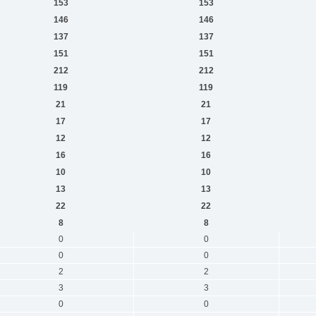
153
153
146
146
137
137
151
151
212
212
119
119
21
21
17
17
12
12
16
16
10
10
13
13
22
22
8
8
0
0
0
0
2
2
3
3
0
0