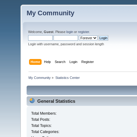
My Community
Welcome,
Guest
. Please
login
or
register
.
Login with username, password and session length
Home
Help
Search
Login
Register
My Community
»
Statistics Center
General Statistics
Total Members:
Total Posts:
Total Topics:
Total Categories: