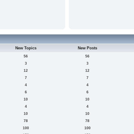
New Topics
New Posts
56
56
3
3
12
12
7
7
4
4
6
6
10
10
4
4
10
10
78
78
100
100