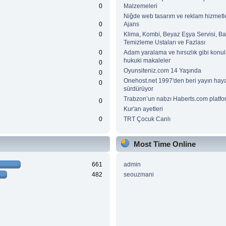
0
Malzemeleri
Niğde web tasarım ve reklam hizmetle
0
Ajans
0
Klima, Kombi, Beyaz Eşya Servisi, B
Temizleme Ustaları ve Fazlası
0
Adam yaralama ve hırsızlık gibi konu
hukuki makaleler
0
Oyunsiteniz.com 14 Yaşında
0
Onehost.net 1997'den beri yayın haya
0
sürdürüyor
Trabzon’un nabzı Haberts.com platfo
0
Kur'an ayetleri
0
TRT Çocuk Canlı
Most Time Online
661
admin
482
seouzmani