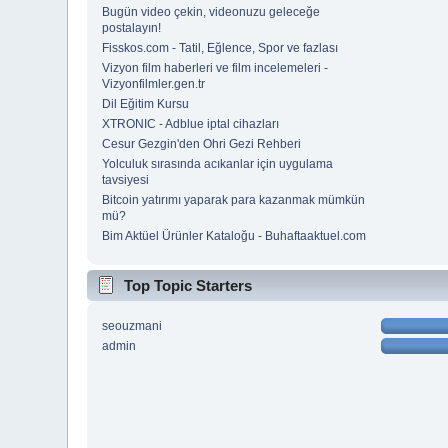
Bugün video çekin, videonuzu geleceğe
postalayın!
Fisskos.com - Tatil, Eğlence, Spor ve fazlası
Vizyon film haberleri ve film incelemeleri -
Vizyonfilmler.gen.tr
Dil Eğitim Kursu
XTRONIC - Adblue iptal cihazları
Cesur Gezgin'den Ohri Gezi Rehberi
Yolculuk sırasında acıkanlar için uygulama
tavsiyesi
Bitcoin yatırımı yaparak para kazanmak mümkün
mü?
Bim Aktüel Ürünler Kataloğu - Buhaftaaktuel.com
Top Topic Starters
seouzmani
admin