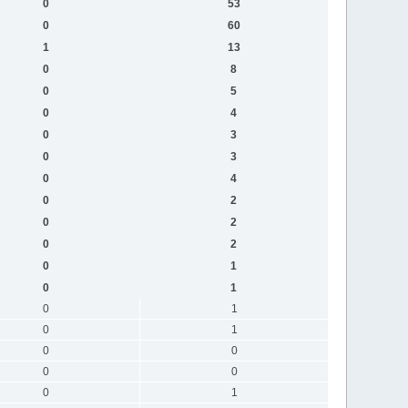
0
53
0
60
1
13
0
8
0
5
0
4
0
3
0
3
0
4
0
2
0
2
0
2
0
1
0
1
0
1
0
1
0
0
0
0
0
1