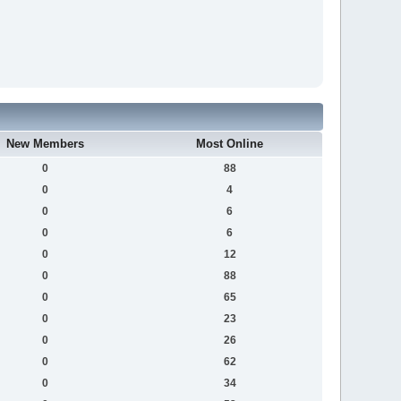
New Members
Most Online
0
88
0
4
0
6
0
6
0
12
0
88
0
65
0
23
0
26
0
62
0
34