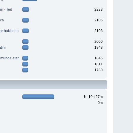
ri - Ted
2223
aca
2105
lar hakkında
2103
2000
tını
1948
rmunda atar
1846
1811
1789
1d 10h 27m
0m