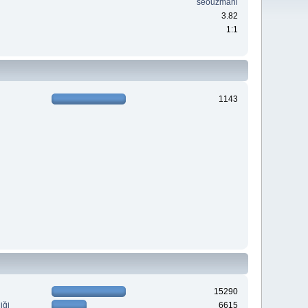
seouzmani
3.82
1:1
1143
15290
iği
6615