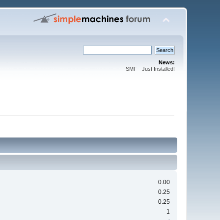
News:
SMF - Just Installed!
0.00
0.25
0.25
1